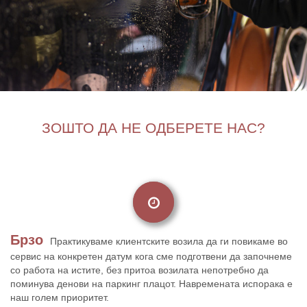
ЗОШТО ДА НЕ ОДБЕРЕТЕ НАС?
Брзо
Практикуваме клиентските возила да ги повикаме во
сервис на конкретен датум кога сме подготвени да започнеме
со работа на истите, без притоа возилата непотребно да
поминува денови на паркинг плацот. Навремената испорака е
наш голем приоритет.