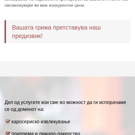
овозможувајќи ви вам конкурентни цени.
Вашата грижа претставува наш
предизвик!
Дел од услугите кои сме во можност да ги испорачаме
се од доменот на:
каросериско извлекување
припрема и лимаро-лакерство