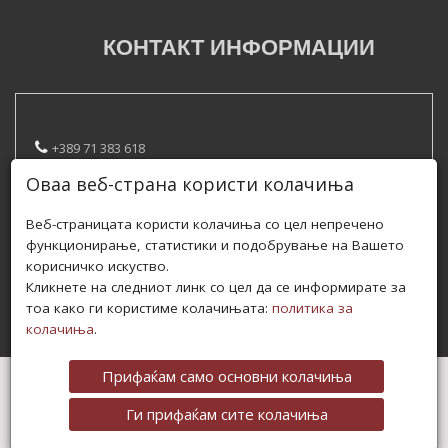
КОНТАКТ ИНФОРМАЦИИ
+389 71 383 618
Оваа веб-страна користи колачиња
contact@servicemilosheski.mk
Веб-страницата користи колачиња со цел непречено
Улица Александар Урдаревски
функционирање, статистики и подобрување на Вашето
корисничко искуство.
/servismilosheski
Кликнете на следниот линк со цел да се информирате за
тоа како ги користиме колачињата:
политика за
колачиња
.
Прифаќам само основни колачиња
АВТОРСКИ ПРАВА © 2020 СЕРВИС МИЛОШЕСКИ
ПОЛИТИКА ЗА ПРИВАТНОСТ
I
ПОЛИТИКА ЗА КОЛАЧИЊА
Ги прифаќам сите колачиња
ВЕБ-САЈТ ИЗРАБОТЕН СО ВЕБСТРИАН