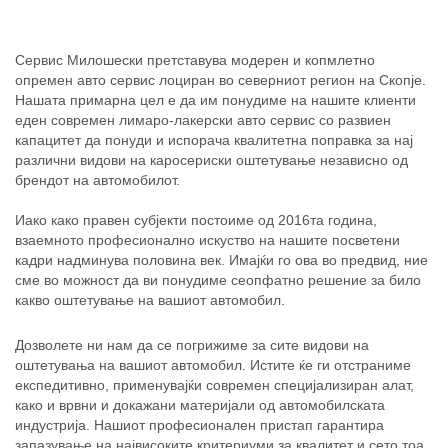
Сервис Милошески претставува модерен и копмлетно
опремен авто сервис лоциран во северниот регион на Скопје.
Нашата примарна цел е да им понудиме на нашите клиенти
еден современ лимаро-лакерски авто сервис со развиен
капацитет да понуди и испорача квалитетна поправка за нај
различни видови на каросериски оштетување независно од
брендот на автомобилот.
Иако како правен субјекти постоиме од 2016та година,
взаемното професионално искуство на нашите посветени
кадри надминува половина век. Имајќи го ова во предвид, ние
сме во можност да ви понудиме сеопфатно решение за било
какво оштетување на вашиот автомобил.
Дозволете ни нам да се погрижиме за сите видови на
оштетувања на вашиот автомобил. Истите ќе ги отстраниме
експедитивно, применувајќи современ специјализиран алат,
како и врвни и докажани материјали од автомобилската
индустрија. Нашиот професионален пристап гарантира
запазување на највисоките критериуми за квалитет и сето тоа