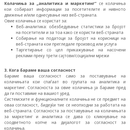
Колачиња за „аналитика и маркетинг“
се колачиња
кои собираат информации за посетителите и нивното
движење и/или однесување низ веб-страната.
Овие колачиња се користат за:
Веб-аналитика: обезбедување статистики за бројот
на посетители и за тоа како се користи веб-страната
Собирање на податоци за бројот на корисници на
веб-страната кои прегледале производ или услуга
Таргетирање со цел прикажување на насочени
реклами преку трети сајтови/социјални мрежи
3. Кога бараме ваша согласност
Бараме ваша согласност само за поставување на
колачињата кои спаѓаат во групата на аналитика и
маркетинг. Согласноста за овие колачиња ја бараме пред
да ги поставиме на вашиот уред.
Системските и функционалните колачиња не се предмет на
оваа согласност, бидејќи тие се неопходни за работата на
веб-страната. Согласноста за поставување на колачињата
за маркетинг и аналитика се дава со кликнување на
соодветното копче на дијалогот за согласност за
колачиња.