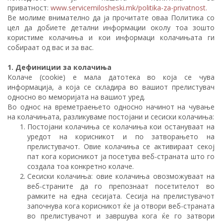
приватност:
www.servicemilosheski.mk/politika-za-privatnost.
Ве молиме внимателно да ја прочитате оваа Политика со
цел да добиете детални информации околу тоа зошто
користиме колачиња и кои информаци колачињата ги
собираат од вас и за вас.
1. Дефиниции за колачиња
Колаче (cookie) е мала датотека во која се чува
информација, а која се складира во вашиот прелистувач
односно во меморијата на вашиот уред.
Во однос на времетраењето односно начинот на чување
на колачињата, разликуваме постојани и сесиски колачиња:
Постојани колачиња се колачиња кои остануваат на
уредот на корисникот и по затворањето на
прелистувачот. Овие колачиња се активираат секој
пат кога корисникот ја посетува веб-страната што го
создала тоа конкретно колаче.
Сесиски колачиња: овие колачиња овозможуваат на
веб-страните да го препознаат посетителот во
рамките на една сесијата. Сесија на прелистувачот
започнува кога корисникот ќе ја отвори веб-страната
во прелистувачот и завршува кога ќе го затвори