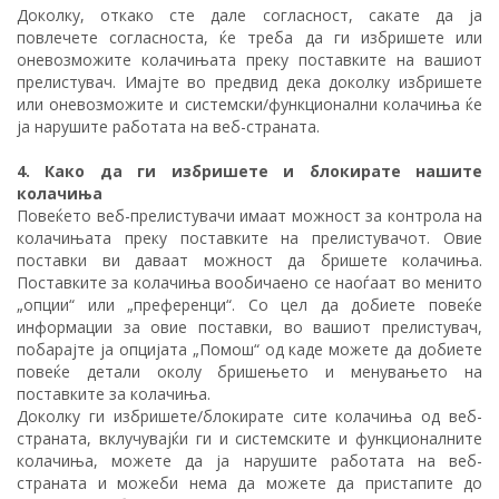
Доколку, откако сте дале согласност, сакате да ја
повлечете согласноста, ќе треба да ги избришете или
оневозможите колачињата преку поставките на вашиот
прелистувач. Имајте во предвид дека доколку избришете
или оневозможите и системски/функционални колачиња ќе
ја нарушите работата на веб-страната.
4. Како да ги избришете и блокирате нашите
колачиња
Повеќето веб-прелистувачи имаат можност за контрола на
колачињата преку поставките на прелистувачот. Овие
поставки ви даваат можност да бришете колачиња.
Поставките за колачиња вообичаено се наоѓаат во менито
„опции“ или „преференци“. Со цел да добиете повеќе
информации за овие поставки, во вашиот прелистувач,
побарајте ја опцијата „Помош“ од каде можете да добиете
повеќе детали околу бришењето и менувањето на
поставките за колачиња.
Доколку ги избришете/блокирате сите колачиња од веб-
страната, вклучувајќи ги и системските и функционалните
колачиња, можете да ја нарушите работата на веб-
страната и можеби нема да можете да пристапите до