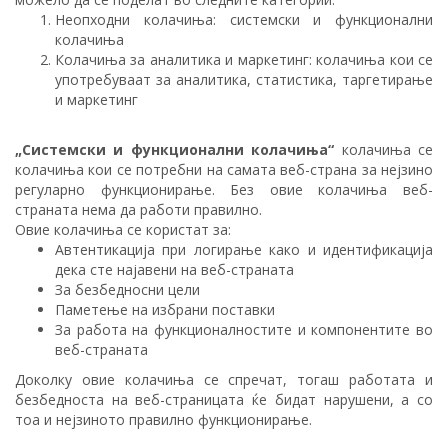
Неопходни колачиња: системски и функционални
колачиња
Колачиња за аналитика и маркетинг: колачиња кои се
употребуваат за аналитика, статистика, таргетирање
и маркетинг
„Системски и функционални колачиња“
колачиња се
колачиња кои се потребни на самата веб-страна за нејзино
регуларно функционирање. Без овие колачиња веб-
страната нема да работи правилно.
Овие колачиња се користат за:
Автентикација при логирање како и идентификација
дека сте најавени на веб-страната
За безбедносни цели
Паметење на избрани поставки
За работа на функционалностите и компонентите во
веб-страната
Доколку овие колачиња се спречат, тогаш работата и
безбедноста на веб-страницата ќе бидат нарушени, а со
тоа и нејзиното правилно функционирање.