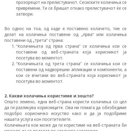
прозорецот на прелистувачот. Сесиските колачиња се
привремени. Ти се бришат откако прелистувачот ќе се
затвори.
Во однос на тоа, од каде е поставено колачето, тие се
делат на колачиња поставени од „прва“ или колачиња
поставени од „трета“ страна:
“Колачињата од прва страна” се колачиња кои се
поставени од веб-страната која корисникот ја
посетува во моментот.
“Колачињата од трета страна” се колачиња кои се
поставени од надворешни апликации и компоненти, а
кои се вчитани во веб-страната која корисникот ја
посетува во моментот.
2. Какви колачиња користиме и зошто?
Општо земено, една веб-страна користи колачиња со цел
да ги разликува корисниците. Ова ни помага да обезбедиме
подобро корисничко искуство како и да ја подобриме
нашата услуга кон посетителите.
Колачињата кои може да ги користиме на веб-страната би
можело да се поделат во следните категории: