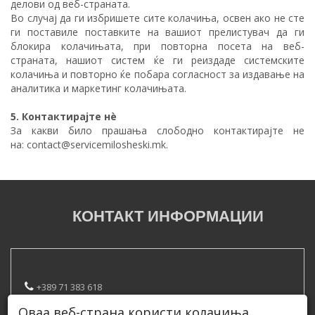
делови од веб-страната.
Во случај да ги избришете сите колачиња, освен ако не сте
ги поставиле поставките на вашиот прелистувач да ги
блокира колачињата, при повторна посета на веб-
страната, нашиот систем ќе ги реиздаде системските
колачиња и повторно ќе побара согласност за издавање на
аналитика и маркетинг колачињата.
5. Контактирајте нè
За какви било прашања слободно контактирајте не
на: contact@servicemilosheski.mk.
КОНТАКТ ИНФОРМАЦИИ
+389 71 383 618
Оваа веб-страна користи колачиња