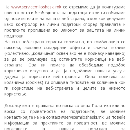
На
www.servicemilosheski.mk
се стремиме да ја почитуваме
приватноста и безбедноста на податоците кои ги собираме
од посетителите на нашата веб-страна, а кон кои делуваме
како контролор на лични податоци според правилата и
прописите пропишани во Законот за заштита на лични
податоци.
Нашата веб-страна користи колачиња, во комбинација со
пиксели, локално складирани објекти и слични техники
(колективно, „колачиња“ освен ако не е поинаку наведено)
за да ве разликува од останатите корисници на веб-
страната. Ова ни помага да обезбедиме подобро
корисничко искуство и да ја подобриме нашата услуга
додека ја користите веб-страната. Оваа политика за
колачиња (cookies) ги опишува типовите на колачиња кои
ги користиме на веб-страната и целите за нивното
користење.
Доколку имате прашања во врска со оваа Политика или во
врска со приватноста на податоците, ве молиме
контактирајте нé на contact@servicemilosheski.mk. За повеќе
информации за практиките за приватност, ве молиме
погледнете ја нашата политика за